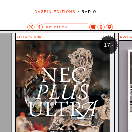
DASEIN ÉDITIONS
× RADIO
NAVIGATION ↓
S
TAGS
AUTEUR·ES
LITTÉRATURE
ÉDITI
AFFICHE
AIPOTU
17.-
LES AUTRES ANIMAUX
ANONYME
ANG
DESSIN
BARON SAM
RE
EXPOSITION
BASSANINI KATIA
RE AUTOMATIQUE
HIC
BERNAT HAROLD
TISTE
LIVRE
BLANCHARD CHRIS
OBJET
BULETTI ELIA
SÉRIGRAPHIE
CANNON OLIVIA MC
SON
TEXTE
CHAPUIS JEAN-LOUI
CHIDICHIMO ALESS
CHO MIN-JI
COLLECTIF
CROCE OLIVIA