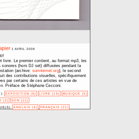
PE-D.
apier
1 AVRIL 2006
tif
 livre. Le premier contient, au format mp3, les
 CENTRE
 sonores (hors DJ set) diffusées pendant la
station (archive:
surinternet.org
); le second
uit des contributions visuelles, spécifiquement
ées par certains de ces artistes en vue de
ion. Préface de Stéphane Cecconi.
):
EXPOSITION (8)
LIVRE (19)
MUSIQUE (3)
 (2)
SON (11)
UE(S):
ANGLAIS (4)
FRANÇAIS (21)