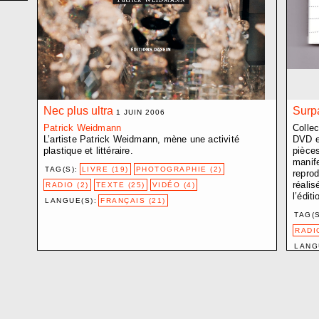
CROZE BAPTISTE
D.V.D. L.
DEMARCHI NICOLA
EBERLE ELISABETH
ELIOPOULOS PHILIP
ETEMPOUCA GILLE
FAVRE PASCALE
Nec plus ultra
Surp
1 JUIN 2006
FLUMET JOËLLE
Patrick Weidmann
Collec
L’artiste Patrick Weidmann, mène une activité
DVD et
FRACTION EXTRÊME
plastique et littéraire.
pièces
FRIGERI JONATHAN
manife
TAG(S):
LIVRE (19)
PHOTOGRAPHIE (2)
reprod
GARDUÑO FLOR
réalis
RADIO (2)
TEXTE (25)
VIDÉO (4)
GIANNINI FABRIZIO
l’édit
LANGUE(S):
FRANÇAIS (21)
GINDRE JÉRÉMIE
TAG(S
GLAISEN SARAH
RADIO
GUADAGNOLI OLMO
LANG
HARITZ AGLAIA
HEBLER SANDRA
HENTSCH JÉRÔME
JOST NICI