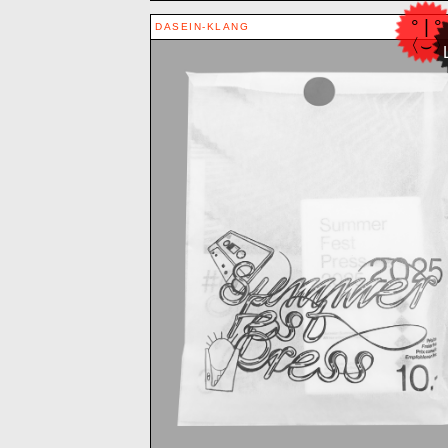
° | °
DASEIN-KLANG
〈⌣