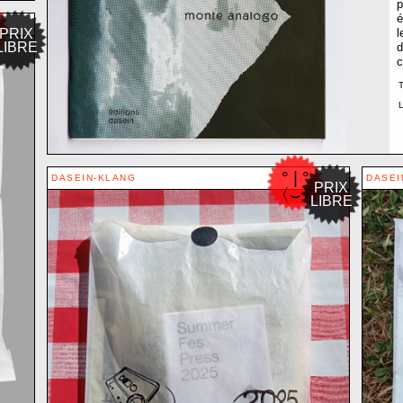
p
CROZE BAPTISTE
é
PRIX
l
D.V.D. L.
〉
LIBRE
d
DEMARCHI NICOLA
c
EBERLE ELISABETH
ELIOPOULOS PHILIP
ETEMPOUCA GILLE
FAVRE PASCALE
FLUMET JOËLLE
° | °
FRACTION EXTRÊME
DASEIN-KLANG
DASEI
PRIX
〈⌣〉
FRIGERI JONATHAN
LIBRE
GARDUÑO FLOR
GIANNINI FABRIZIO
GINDRE JÉRÉMIE
GLAISEN SARAH
GUADAGNOLI OLMO
HARITZ AGLAIA
HEBLER SANDRA
HENTSCH JÉRÔME
JOST NICI