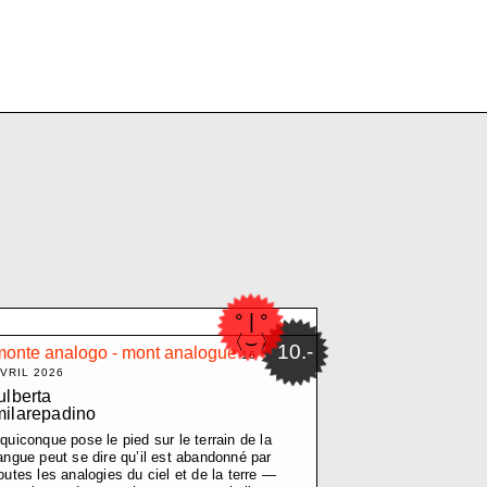
TOPHE
° | °
〈⌣〉
10.-
monte analogo - mont analogue
CEMENTO-MÜLLER PLINIO-NATALE
16
VRIL 2026
S
ulberta
ANDRO
milarepadino
quiconque pose le pied sur le terrain de la
angue peut se dire qu’il est abandonné par
outes les analogies du ciel et de la terre —