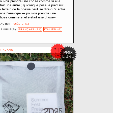
ouvoir prendre une chose comme si elle
tait une autre ; quiconque pose le pied sur
e terrain de la poésie peut se dire qu’il entre
ans l’analogie — pouvoir prendre une
hose comme si elle était une chose»
TAG(S):
POÉSIE (1)
PE-D.
LANGUE(S):
FRANÇAIS (21)
ITALIEN (6)
° | °
 CENTRE
N-KLANG
PRIX
〈⌣〉
LIBRE