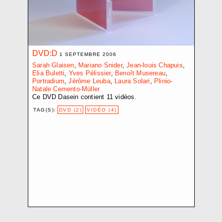
CROZE BAPTISTE
D.V.D. L.
DEMARCHI NICOLA
EBERLE ELISABETH
DVD:D
ELIOPOULOS PHILIPPE-D.
1 SEPTEMBRE 2006
ETEMPOUCA GILLE
Sarah Glaisen
,
Mariano Snider
,
Jean-louis Chapuis
,
Elia Buletti
,
Yves Pélissier
,
Benoît Musereau
,
FAVRE PASCALE
Portradium
,
Jérôme Leuba
,
Laura Solari
,
Plinio-
FLUMET JOËLLE
Natale Cemento-Müller
Ce DVD Dasein contient 11 vidéos.
FRACTION EXTRÊME CENTRE
FRIGERI JONATHAN
TAG(S):
DVD (2)
VIDÉO (4)
GARDUÑO FLOR
GIANNINI FABRIZIO
GINDRE JÉRÉMIE
GLAISEN SARAH
GUADAGNOLI OLMO
HARITZ AGLAIA
HEBLER SANDRA
HENTSCH JÉRÔME
JOST NICI