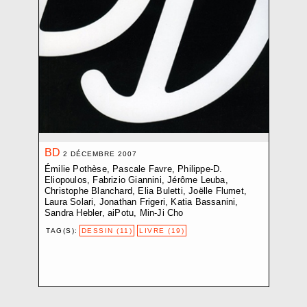
CROZE BAPTISTE
D.V.D. L.
DEMARCHI NICOLA
EBERLE ELISABETH
ELIOPOULOS PHILIPPE-D.
ETEMPOUCA GILLE
FAVRE PASCALE
FLUMET JOËLLE
FRACTION EXTRÊME CENTRE
BD
FRIGERI JONATHAN
2 DÉCEMBRE 2007
GARDUÑO FLOR
Émilie Pothèse, Pascale Favre, Philippe-D.
Eliopoulos, Fabrizio Giannini, Jérôme Leuba,
GIANNINI FABRIZIO
Christophe Blanchard, Elia Buletti, Joëlle Flumet,
GINDRE JÉRÉMIE
Laura Solari, Jonathan Frigeri, Katia Bassanini,
Sandra Hebler, aiPotu, Min-Ji Cho
GLAISEN SARAH
GUADAGNOLI OLMO
TAG(S):
DESSIN (11)
LIVRE (19)
HARITZ AGLAIA
HEBLER SANDRA
HENTSCH JÉRÔME
JOST NICI