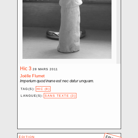
CROZE BAPTISTE
D.V.D. L.
DEMARCHI NICOLA
EBERLE ELISABETH
ELIOPOULOS PHILIPPE-D.
ETEMPOUCA GILLE
FAVRE PASCALE
FLUMET JOËLLE
FRACTION EXTRÊME CENTRE
Hic 3
FRIGERI JONATHAN
28 MARS 2011
GARDUÑO FLOR
Joëlle Flumet
Imperium quod inane est nec datur unquam.
GIANNINI FABRIZIO
TAG(S):
HIC (8)
GINDRE JÉRÉMIE
LANGUE(S):
SANS TEXTE (3)
GLAISEN SARAH
GUADAGNOLI OLMO
HARITZ AGLAIA
HEBLER SANDRA
HENTSCH JÉRÔME
JOST NICI
ÉDITION