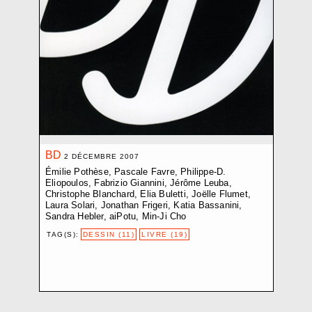
CROZE BAPTISTE
D.V.D. L.
DEMARCHI NICOLA
EBERLE ELISABETH
ELIOPOULOS PHILIPPE-D.
ETEMPOUCA GILLE
FAVRE PASCALE
FLUMET JOËLLE
FRACTION EXTRÊME CENTRE
BD
FRIGERI JONATHAN
2 DÉCEMBRE 2007
GARDUÑO FLOR
Émilie Pothèse, Pascale Favre, Philippe-D.
Eliopoulos, Fabrizio Giannini, Jérôme Leuba,
GIANNINI FABRIZIO
Christophe Blanchard, Elia Buletti, Joëlle Flumet,
GINDRE JÉRÉMIE
Laura Solari, Jonathan Frigeri, Katia Bassanini,
Sandra Hebler, aiPotu, Min-Ji Cho
GLAISEN SARAH
GUADAGNOLI OLMO
TAG(S):
DESSIN (11)
LIVRE (19)
HARITZ AGLAIA
HEBLER SANDRA
HENTSCH JÉRÔME
JOST NICI