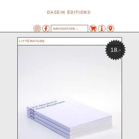
DASEIN ÉDITIONS
NAVIGATION ↓
CATÉGORIES
TAGS
AUTEUR·ES
LITTÉRATURE
AFFICHE
AFFICHE
AIPOTU
18.-
ÉDITION
LES AUTRES ANIMAUX
ANONYME
DASEIN-KLANG
DESSIN
BARON SAM
LITTÉRATURE
EXPOSITION
BASSANINI KATIA
LITTÉRATURE AUTOMATIQUE
HIC
BERNAT HAROLD
LIVRE D’ARTISTE
LIVRE
BLANCHARD CHRISTOPHE
OBJET
OBJET
BULETTI ELIA
SÉRIGRAPHIE
CANNON OLIVIA MC
SON
CEMENTO-MÜLLER PLINIO-NATALE
TEXTE
CHAPUIS JEAN-LOUIS
CHIDICHIMO ALESSANDRO
CHO MIN-JI
COLLECTIF
CROCE OLIVIA