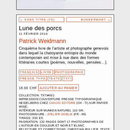
CROZE BAPTISTE
D.V.D. L.
DEMARCHI NICOLA
Navigation
←
SANS TITRE (7E)
BUNKERWART
→
de
EBERLE ELISABETH
Lune des porcs
l’article
ELIOPOULOS PHILIPPE-D.
11 FÉVRIER 2016
ETEMPOUCA GILLE
Patrick Weidmann
FAVRE PASCALE
Cinquième livre de l’artiste et photographe genevois
FLUMET JOËLLE
dans lequel la chatoyante entropie du monde
contemporain est mise à̀ nue dans des formes
FRACTION EXTRÊME CENTRE
littéraires courtes (poèmes, nouvelles, pensées…).
FRIGERI JONATHAN
GARDUÑO FLOR
FRANÇAIS
LIVRE
PHOTOGRAPHIE
GIANNINI FABRIZIO
PRESSE TYPO
TEXTE
TXTI
GINDRE JÉRÉMIE
18.00
CHF
AJOUTER AU PANIER
GLAISEN SARAH
COLLECTION: TXTI#001
GUADAGNOLI OLMO
IMPRESSION COUVERTURE PRESSE TYPOGRAPHIQUE
HEIDELBERG CHEZ
CASCIO EDITORE
(CH - TI) SUR PAPIER
HARITZ AGLAIA
IRISÉ;
INTÉRIEUR SUR MUNKEN NATUREL 110 GR.
HEBLER SANDRA
PHOTOGRAVURE :
ATELIER OOBLIK
(FR - 69)
HENTSCH JÉRÔME
TIRAGE: 300 EX.
PAGINATION: 132 PAGES DONT 17 PHOTOGRAPHIES DE
JOST NICI
L’AUTEUR EN COULEUR ET NOIR ET BLANC
RELECTURE ET CORRECTIONS: CHRISTIAN RULLIER. TEXTE