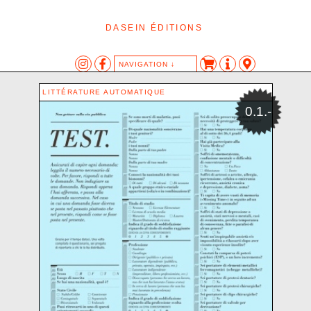
DASEIN ÉDITIONS
NAVIGATION ↓
CATÉGORIES
TAGS
AUTEUR·ES
LITTÉRATURE AUTOMATIQUE
AFFICHE
AFFICHE
AIPOTU
0.1.-
ÉDITION
LES AUTRES ANIMAUX
ANONYME
DASEIN-KLANG
DESSIN
BARON SAM
LITTÉRATURE
EXPOSITION
BASSANINI KATIA
LITTÉRATURE AUTOMATIQUE
HIC
BERNAT HAROLD
LIVRE D’ARTISTE
LIVRE
BLANCHARD CHRISTOPHE
OBJET
OBJET
BULETTI ELIA
SÉRIGRAPHIE
CANNON OLIVIA MC
SON
CEMENTO-MÜLLER PLINIO-NATALE
TEXTE
CHAPUIS JEAN-LOUIS
CHIDICHIMO ALESSANDRO
CHO MIN-JI
COLLECTIF
CROCE OLIVIA