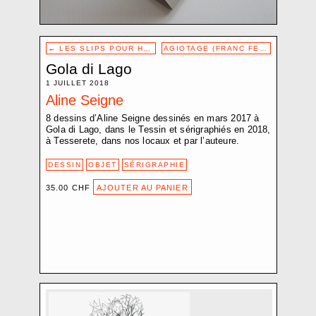
CROZE BAPTISTE
D.V.D. L.
DEMARCHI NICOLA
Navigation
←
LES SLIPS POUR HOMME JACQUES BERNARD
AGIOTAGE (FRANC FEC)
→
de
EBERLE ELISABETH
Gola di Lago
l’article
ELIOPOULOS PHILIPPE-D.
1 JUILLET 2018
ETEMPOUCA GILLE
Aline Seigne
FAVRE PASCALE
8 dessins d’Aline Seigne dessinés en mars 2017 à
FLUMET JOËLLE
Gola di Lago, dans le Tessin et sérigraphiés en 2018,
FRACTION EXTRÊME CENTRE
à Tesserete, dans nos locaux et par l’auteure.
FRIGERI JONATHAN
DESSIN
OBJET
SÉRIGRAPHIE
GARDUÑO FLOR
GIANNINI FABRIZIO
35.00
CHF
AJOUTER AU PANIER
GINDRE JÉRÉMIE
GLAISEN SARAH
GUADAGNOLI OLMO
HARITZ AGLAIA
HEBLER SANDRA
HENTSCH JÉRÔME
JOST NICI