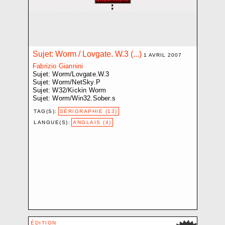
CROZE BAPTISTE
D.V.D. L.
DEMARCHI NICOLA
EBERLE ELISABETH
Sujet: Worm / Lovgate. W.3 (...)
ELIOPOULOS PHILIPPE-D.
1 AVRIL 2007
ETEMPOUCA GILLE
Fabrizio Giannini
Sujet: Worm/Lovgate.W.3
FAVRE PASCALE
Sujet: Worm/NetSky.P
FLUMET JOËLLE
Sujet: W32/Kickin Worm
Sujet: Worm/Win32.Sober.s
FRACTION EXTRÊME CENTRE
FRIGERI JONATHAN
TAG(S):
SÉRIGRAPHIE (13)
GARDUÑO FLOR
LANGUE(S):
ANGLAIS (4)
GIANNINI FABRIZIO
GINDRE JÉRÉMIE
GLAISEN SARAH
GUADAGNOLI OLMO
HARITZ AGLAIA
HEBLER SANDRA
HENTSCH JÉRÔME
JOST NICI
ÉDITION