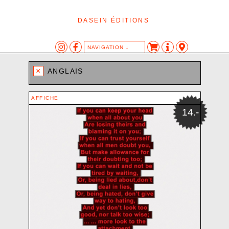
DASEIN ÉDITIONS
NAVIGATION ↓
CATÉGORIES
TAGS
AUTEUR·ES
×
ANGLAIS
AFFICHE
AFFICHE
AIPOTU
ÉDITION
LES AUTRES ANIMAUX
ANONYME
DASEIN-KLANG
DESSIN
BARON SAM
AFFICHE
LITTÉRATURE
EXPOSITION
BASSANINI KATIA
14.-
LITTÉRATURE AUTOMATIQUE
HIC
BERNAT HAROLD
LIVRE D’ARTISTE
LIVRE
BLANCHARD CHRISTOPHE
OBJET
OBJET
BULETTI ELIA
SÉRIGRAPHIE
CANNON OLIVIA MC
SON
CEMENTO-MÜLLER PLINIO-NATALE
TEXTE
CHAPUIS JEAN-LOUIS
CHIDICHIMO ALESSANDRO
CHO MIN-JI
COLLECTIF
CROCE OLIVIA