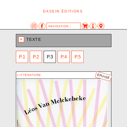
DASEIN ÉDITIONS
NAVIGATION ↓
CATÉGORIES
TAGS
AUTEUR·ES
×
TEXTE
AFFICHE
AFFICHE
AIPOTU
ÉDITION
LES AUTRES ANIMAUX
ANONYME
Navigation
DASEIN-KLANG
DESSIN
BARON SAM
P.1
P.2
P.3
P.4
P.5
des
LITTÉRATURE
EXPOSITION
BASSANINI KATIA
articles
LITTÉRATURE AUTOMATIQUE
HIC
BERNAT HAROLD
LIVRE D’ARTISTE
LIVRE
BLANCHARD CHRISTOPHE
ÉPUISÉ
LITTÉRATURE
OBJET
OBJET
BULETTI ELIA
SÉRIGRAPHIE
CANNON OLIVIA MC
SON
CEMENTO-MÜLLER PLINIO-NATALE
TEXTE
CHAPUIS JEAN-LOUIS
CHIDICHIMO ALESSANDRO
CHO MIN-JI
COLLECTIF
CROCE OLIVIA