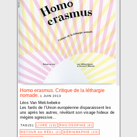
CROZE BAPTISTE
D.V.D. L.
DEMARCHI NICOLA
EBERLE ELISABETH
ELIOPOULOS PHILIPPE-D.
ETEMPOUCA GILLE
FAVRE PASCALE
FLUMET JOËLLE
FRACTION EXTRÊME CENTRE
FRIGERI JONATHAN
GARDUÑO FLOR
GIANNINI FABRIZIO
GINDRE JÉRÉMIE
Homo erasmus. Critique de la léthargie
nomade.
GLAISEN SARAH
1 JUIN 2013
Léos Van Melckebeke
GUADAGNOLI OLMO
Les fards de l’Union européenne disparaissent les
HARITZ AGLAIA
uns après les autres, révélant son visage hideux de
HEBLER SANDRA
mégère agressive…
HENTSCH JÉRÔME
TAG(S):
LIVRE (19)
PHILOSOPHIE (4)
JOST NICI
RETOUR AU RÉEL (2)
SÉRIGRAPHIE (13)