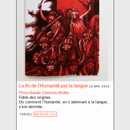
CROZE BAPTISTE
D.V.D. L.
DEMARCHI NICOLA
EBERLE ELISABETH
ELIOPOULOS PHILIPPE-D.
ETEMPOUCA GILLE
FAVRE PASCALE
FLUMET JOËLLE
FRACTION EXTRÊME CENTRE
FRIGERI JONATHAN
GARDUÑO FLOR
GIANNINI FABRIZIO
GINDRE JÉRÉMIE
La fin de l'Humanité par la langue
10 MAI 2024
GLAISEN SARAH
Plinio-Natale Cemento-Müller
Fable des origines.
GUADAGNOLI OLMO
Ou comment l’humanité, en s’adonnant à la langue,
HARITZ AGLAIA
s’est damnée.
HEBLER SANDRA
TAG(S):
DESSIN (11)
HENTSCH JÉRÔME
JOST NICI